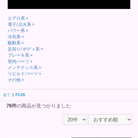
エアロ系 >
電子/点火系 >
パワー系 >
冷却系 >
駆動系 >
足回り/ボディ系 >
ブレーキ系 >
室内パーツ >
メンテナンス系 >
リビルドパーツ >
その他 >
全て
|
FC3S
78件
の商品が見つかりました