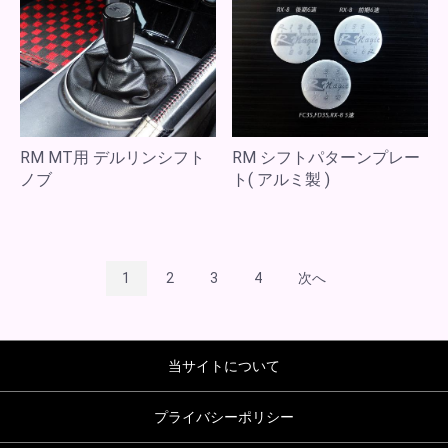
RM MT用 デルリンシフト
RM シフトパターンプレー
ノブ
ト( アルミ製 )
1
2
3
4
次へ
当サイトについて
プライバシーポリシー