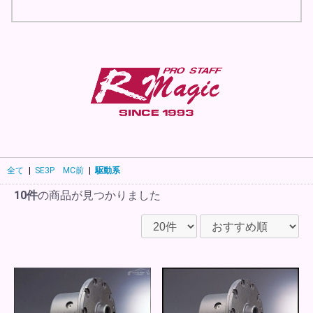
全て
|
SE3P MC前
|
駆動系
10件
の商品が見つかりました