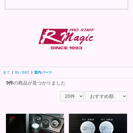
全て
|
86 / BRZ
|
室内パーツ
9件
の商品が見つかりました